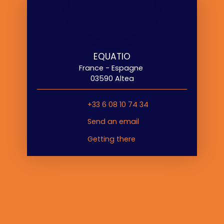
EQUATIO
France - Espagne
03590 Altea
+33 6 08 10 74 34
Send an email
Getting there