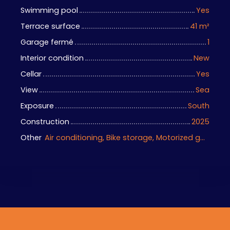
Swimming pool
Yes
Terrace surface
41
m²
Garage fermé
1
Interior condition
New
Cellar
Yes
View
Sea
Exposure
South
Construction
2025
Other
Air conditioning, Bike storage, Motorized gate, Armored door, Videophone