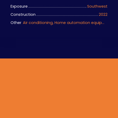
Exposure
Southwest
Construction
2022
Other
Air conditioning, Home automation equipment, Bike storage, Motorized gate, Armored door, Alarm system, Videophone