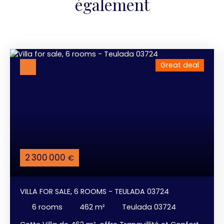
également
Great deal
2 300 000
€
VILLA FOR SALE, 6 ROOMS - TEULADA 03724
6
rooms
462
m²
Teulada 03724