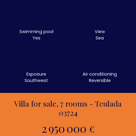
Swimming pool
View
Yes
Sea
Exposure
Air conditioning
Southwest
Reversible
Villa for sale, 7 rooms - Teulada
03724
2 950 000
€