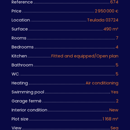
Reference
674
Price
2 950 000
€
Location
Teulada 03724
Surface
490
m²
Rooms
7
Bedrooms
4
Kitchen
Fitted and equipped/Open plan
Bathroom
5
WC
5
Heating
Air conditioning
Swimming pool
Yes
Garage fermé
2
Interior condition
New
Plot size
1 168
m²
View
Sea