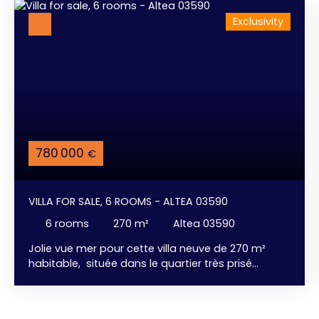
Exclusivity
780 000
€
VILLA FOR SALE, 6 ROOMS - ALTEA 03590
6
rooms
270
m²
Altea 03590
Jolie vue mer pour cette villa neuve de 270 m²
habitable, située dans le quartier très prisé
d'Altea / Alfàz del Pi. 3 chambres confortables
avec dressing, 2 salles bains, salon - salle à
manger spacieux avec sa cuisine américaine