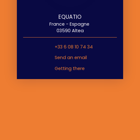
EQUATIO
France - Espagne
03590 Altea
+33 6 08 10 74 34
Send an email
Getting there