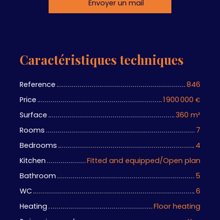
Envoyer un mail
Caractéristiques techniques
Reference
846
Price
1 900 000
€
Surface
360
m²
Rooms
7
Bedrooms
4
Kitchen
Fitted and equipped/Open plan
Bathroom
5
WC
6
Heating
Floor heating