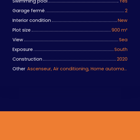
Swimming pool
Yes
Garage fermé
2
Interior condition
New
Plot size
900
m²
View
Sea
Exposure
South
Construction
2020
Other
Ascenseur, Air conditioning, Home automation equipment, Bike storage, Motorized gate, Armored door, Alarm system, Videophone