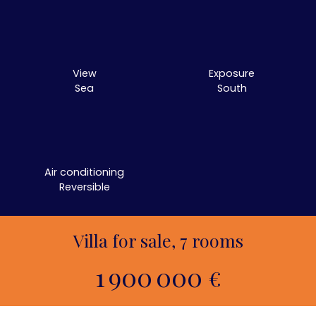
View
Exposure
Sea
South
Air conditioning
Reversible
Villa for sale, 7 rooms
1 900 000
€