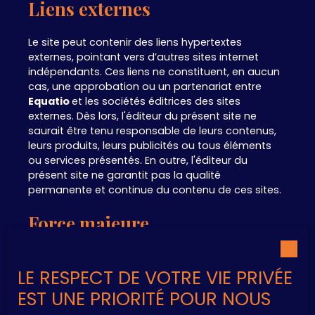
Liens externes
Le site peut contenir des liens hypertextes
externes, pointant vers d’autres sites internet
indépendants. Ces liens ne constituent, en aucun
cas, une approbation ou un partenariat entre
Equatio
et les sociétés éditrices des sites
externes. Dès lors, l'éditeur du présent site ne
saurait être tenu responsable de leurs contenus,
leurs produits, leurs publicités ou tous éléments
ou services présentés. En outre, l'éditeur du
présent site ne garantit pas la qualité
permanente et continue du contenu de ces sites.
Force majeure
La responsabilité de l'éditeur du site ne pourra être
engagée en cas de force majeure ou de faits
LE RESPECT DE VOTRE VIE PRIVÉE
indépendants de sa volonté.
EST UNE PRIORITÉ POUR NOUS