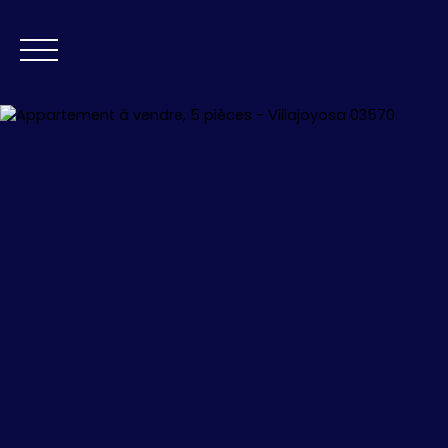
ACCUEI
+34 676 748 914
+33 (0)6 08 10 74