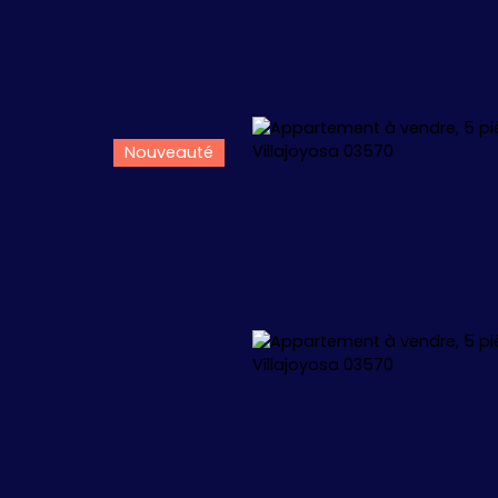
Nouveauté
L
APPARTEMENTS
VILLAS
+1.000.000 €
🏖️ IBIZA
🏖️ M
 34