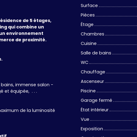
Surface
Pièces
ésidence de 5 étages,
Étage
ing qui combine un
t un environnement
Chambres
mmerce de proximité.
Cuisine
Salle de bains
s.
WC
Chauffage
Ascenseur
e bains, immense salon -
Piscine
et équipée, . . .
Garage fermé
État intérieur
 maximum de la luminosité
Vue
Exposition
tif.