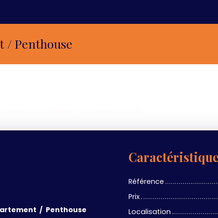
t / Penthouse
à vendre, 5 pièces - Villajoyosa 03570
Caractéristiqu
Référence
Prix
artement / Penthouse
Localisation