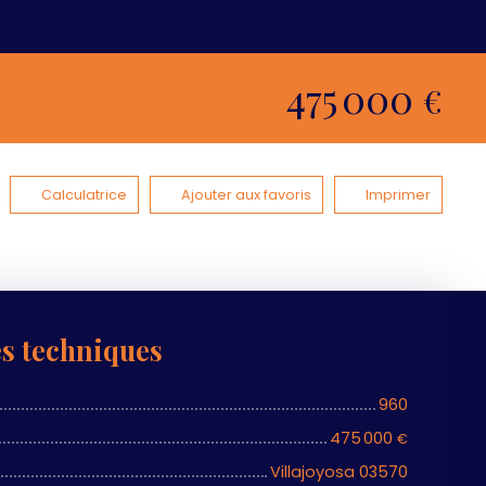
475 000
€
Calculatrice
Ajouter aux favoris
Imprimer
es techniques
960
475 000
€
Villajoyosa 03570