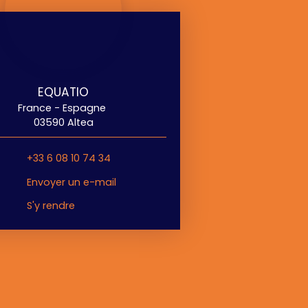
EQUATIO
France - Espagne
03590 Altea
+33 6 08 10 74 34
Envoyer un e-mail
S'y rendre