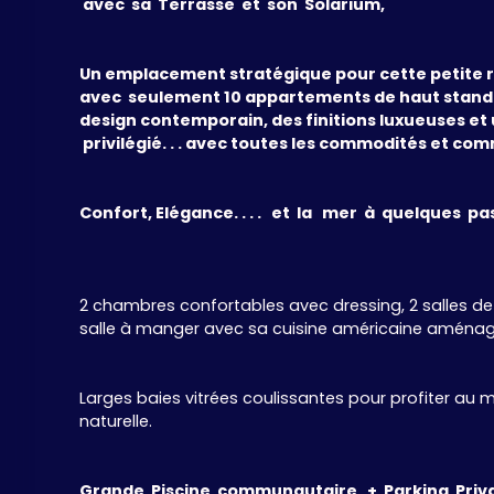
avec sa Terrasse et son Solarium,
Un emplacement stratégique pour cette petite r
avec seulement 10 appartements de haut stand
design contemporain, des finitions luxueuses e
privilégié. . . avec toutes les commodités et co
Confort, Elégance. . . . et la mer à quelques pa
2 chambres confortables avec dressing, 2 salles d
salle à manger avec sa cuisine américaine aménagé 
Larges baies vitrées coulissantes pour profiter au
naturelle.
Grande Piscine communautaire + Parking Priva