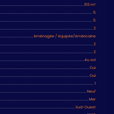
103
m²
5
5
2
Aménagée / équipée/Américaine
2
2
Au sol
Oui
Oui
1
Neuf
Mer
Sud-Ouest