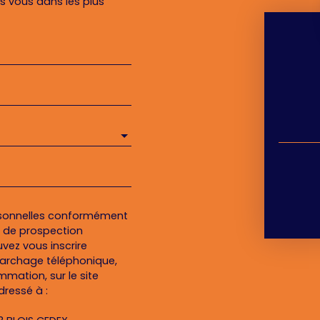
rs vous dans les plus
rsonnelles conformément
et de prospection
vez vous inscrire
marchage téléphonique,
mmation, sur le site
dressé à :