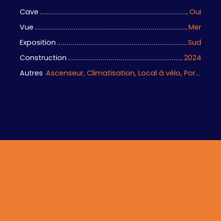
Cave
Oui
Vue
Mer
Exposition
Sud
Construction
2024
Autres
Ascenseur, Climatisation, Local à vélo, Portail motorisé, Porte blindée, Visiophone