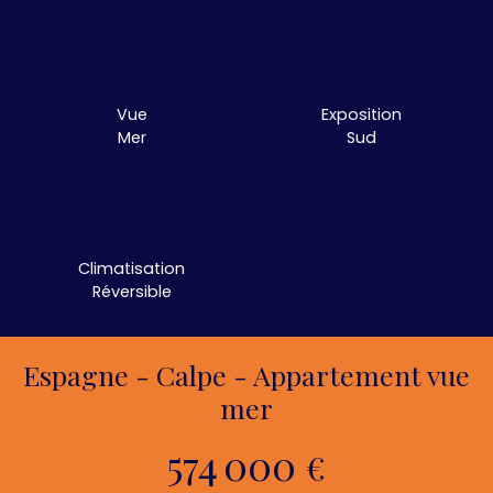
Vue
Exposition
Mer
Sud
Climatisation
Réversible
Espagne - Calpe - Appartement vue
mer
574 000
€