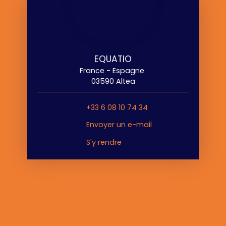
EQUATIO
France - Espagne
03590 Altea
+33 6 08 10 74 34
Envoyer un e-mail
S'y rendre