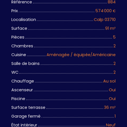
Référence
884
Prix
574 000
€
Localisation
Calp 03710
Surface
91
m²
Pièces
5
Chambres
2
Cuisine
Aménagée / équipée/Américaine
Salle de bains
2
WC
2
Chauffage
Au sol
Ascenseur
Oui
Piscine
Oui
Surface terrasse
36
m²
Garage fermé
1
État intérieur
Neuf