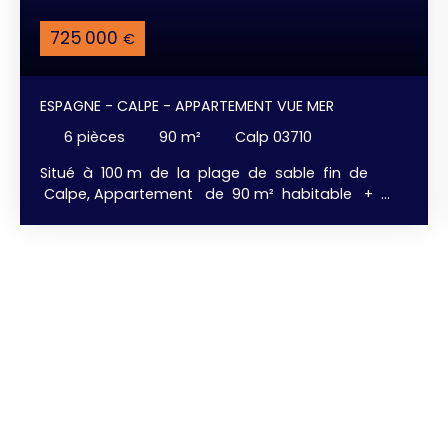
725 000
€
ESPAGNE - CALPE - APPARTEMENT VUE MER
6
pièces
90
m²
Calp 03710
Situé à 100 m de la plage de sable fin de
Calpe, Appartement de 90 m² habitable +
Terrasse de 40 m², avec une jolie vue Mer &
Montagne. 3 chambres avec dressing, 2 salles de
bains, cuisine américaine aménagée et équipée
donnant sur le salon, la salle à manger, . . . avec
accès direct à la terrasse . . . vue mer. Parking
privé, et, Piscine communautaire. Emplacement
ideal pour une résidence secondaire et / ou
Location Saisonnière, avec tous les
commerces, les restaurants, les hypermarchés,
. . . et le Port et la Plage à quelques pas.