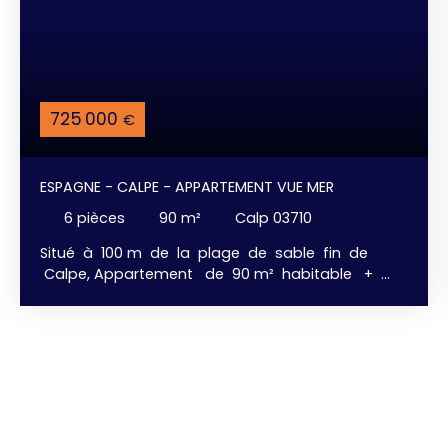
725 000
€
ESPAGNE - CALPE - APPARTEMENT VUE MER
6
pièces
90
m²
Calp 03710
Situé à 100 m de la plage de sable fin de
Calpe, Appartement de 90 m² habitable +
Terrasse de 40 m², avec une jolie vue Mer &
Montagne. 3 chambres avec dressing, 2 salles de
bains, cuisine américaine aménagée et équipée
donnant sur le salon, la salle à manger, . . . avec
accès direct à la terrasse . . . vue mer. Parking
privé, et, Piscine communautaire. Emplacement
ideal pour une résidence secondaire et / ou
Location Saisonnière, avec tous les