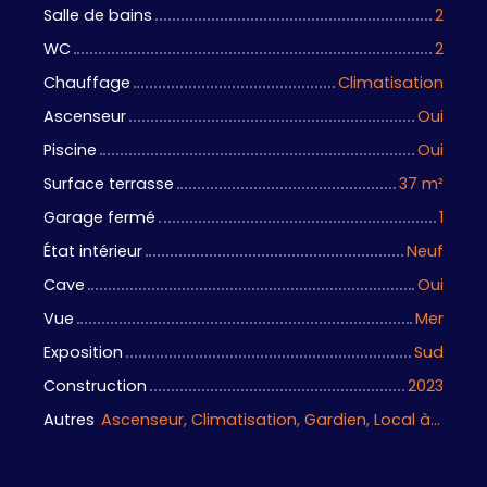
Salle de bains
2
WC
2
Chauffage
Climatisation
Ascenseur
Oui
Piscine
Oui
Surface terrasse
37
m²
Garage fermé
1
État intérieur
Neuf
Cave
Oui
Vue
Mer
Exposition
Sud
Construction
2023
Autres
Ascenseur, Climatisation, Gardien, Local à vélo, Portail motorisé, Porte blindée, Visiophone