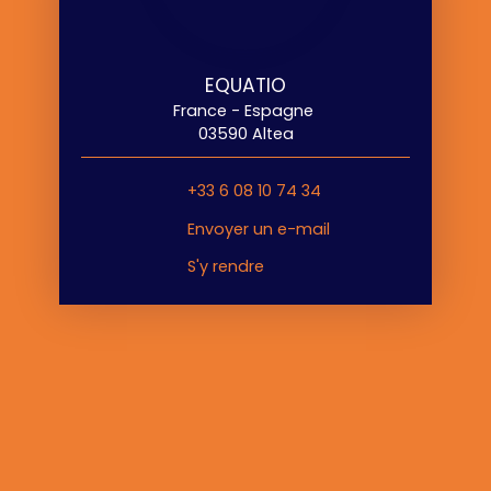
EQUATIO
France - Espagne
03590 Altea
+33 6 08 10 74 34
Envoyer un e-mail
S'y rendre