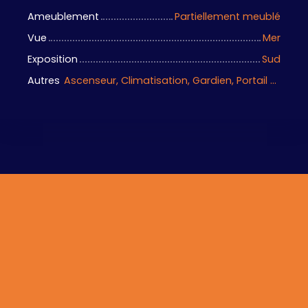
Ameublement
Partiellement meublé
Vue
Mer
Exposition
Sud
Autres
Ascenseur, Climatisation, Gardien, Portail motorisé, Porte blindée, Visiophone