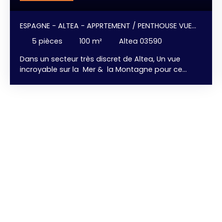
ESPAGNE - ALTEA - APPRTEMENT / PENTHOUSE VUE
MER
5
pièces
100
m²
Altea 03590
Dans un secteur très discret de Altea, Un vue
incroyable sur la Mer & la Montagne pour ce
magnifique Penthouse de 100 m² habitable +
Terrasse 50 m² avec jacuzzi. 2 chambres avec
dressing, 2 salles de bains, un vaste salon - salle à
manger avec sa cuisine américaine entièrement
équipée avec un cellier / buanderie. Larges baies
vitrées pour profiter au maximum de la luminosité
naturelle et des vues sur le Mer. Chaque pièce
bénéficie d'un accès direct à la grande terrasse
de 50 m², créant une parfaite harmonie entre les
espaces intérieurs et extérieurs. Parking intérieur
fermé. Ce Penthouse est situé au 4ème étage
d'une petite résidence très bien entretenu avec
une jolie piscine vue mer. Vous bénéficiez
également d'un service de Conciergerie,