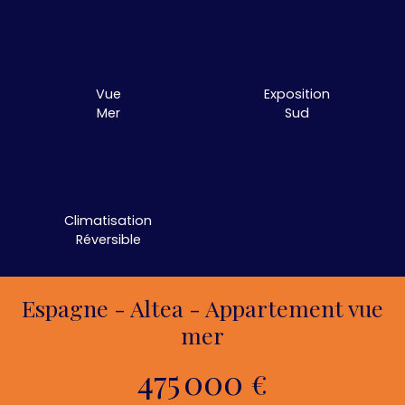
Vue
Exposition
Mer
Sud
Climatisation
Réversible
Espagne - Altea - Appartement vue
mer
475 000
€