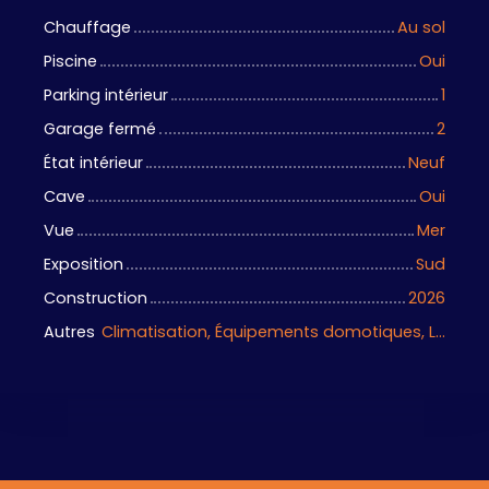
Chauffage
Au sol
Piscine
Oui
Parking intérieur
1
Garage fermé
2
État intérieur
Neuf
Cave
Oui
Vue
Mer
Exposition
Sud
Construction
2026
Autres
Climatisation, Équipements domotiques, Local à vélo, Portail motorisé, Porte blindée, Visiophone, Volets électriques