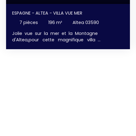
ESPAGNE - ALTEA - VILLA VUE MER
7
pièces
196
m²
Altea 03590
Jolie vue sur la mer et la Montagne
d'Altea,pour cette magnifique villa
contemporaine de 196 m² habitable avec
ascenseur. 4 chambres confortables vue mer
avec dressing, 4 salles de bains, salon avec
cheminée, salle à manger et grande cuisine
américaine entièrement aménagée et équipée
d'appareils haut de gamme, buanderie, . . .
Terrasse 118 m² + Solarium 88 m² + Jacuzzi
+ Immense Piscine à débordement . . . Vue
Mer. Une villa au design élégant situé dans un
quartier exclusif avec sécurité 24/24 . . . avec tous
les commerces à proximité, et, à seulement 8
minutes des plages. On visite ???