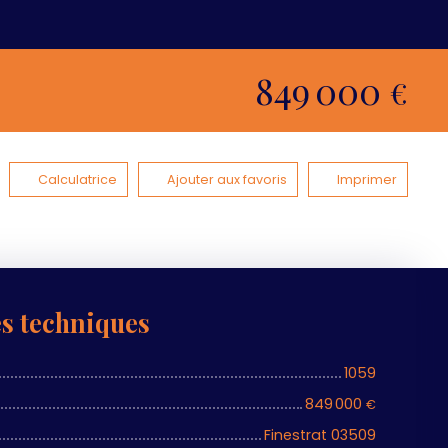
849 000
€
Calculatrice
Ajouter aux favoris
Imprimer
es techniques
1059
849 000
€
Finestrat 03509