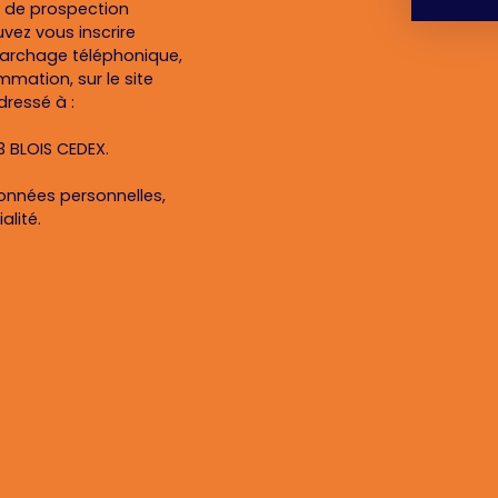
et de prospection
vez vous inscrire
marchage téléphonique,
mmation, sur le site
dressé à :
13 BLOIS CEDEX.
données personnelles,
alité
.