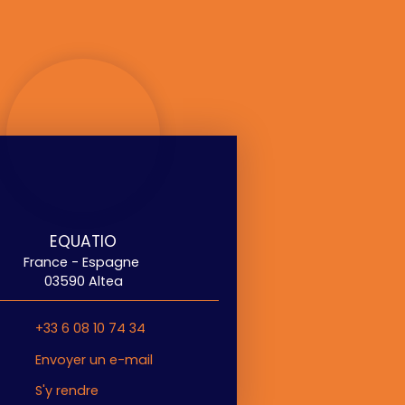
EQUATIO
France - Espagne
03590 Altea
+33 6 08 10 74 34
Envoyer un e-mail
S'y rendre