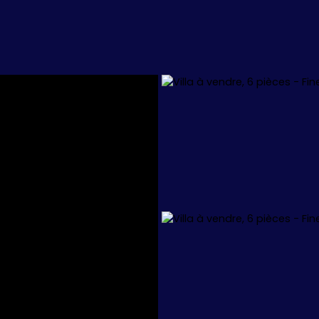
L
APPARTEMENTS
VILLAS
+1.000.000 €
🏖️ IBIZA
🏖️ M
 34