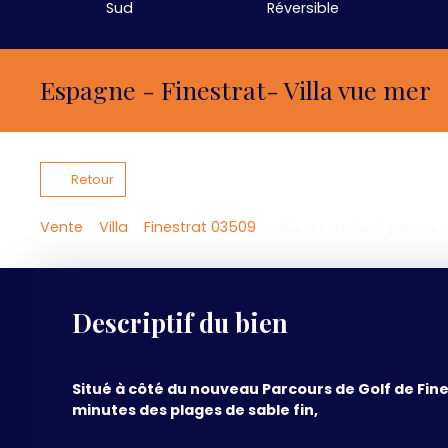
Sud
Réversible
Espagne - Finestrat- Villa vue mer
Retour
Vente
Villa
Finestrat 03509
Villa à vendre, 6 pièces 
Descriptif du bien
Situé à côté du nouveau Parcours de Golf de Fine
minutes des plages de sable fin,