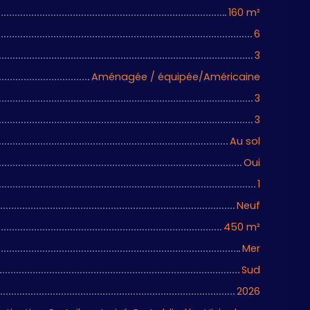
160
m²
6
3
Aménagée / équipée/Américaine
3
3
Au sol
Oui
1
Neuf
450
m²
Mer
Sud
2026