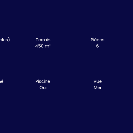
clus)
Terrain
Pièces
450
m²
6
mé
Piscine
Vue
Oui
Mer