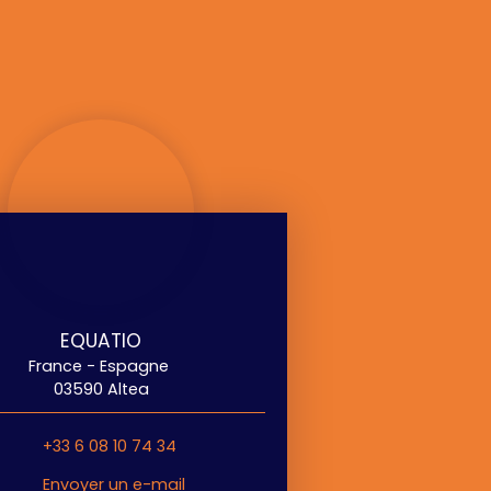
EQUATIO
France - Espagne
03590 Altea
+33 6 08 10 74 34
Envoyer un e-mail