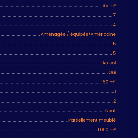
165
m²
7
4
Aménagée / équipée/Américaine
5
5
Au sol
Oui
150
m²
1
2
Neuf
Partiellement meublé
1 000
m²