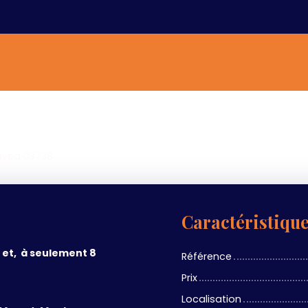
Jávea 03738
Caractéristiqu
 et, à seulement 8
Référence
Prix
Localisation