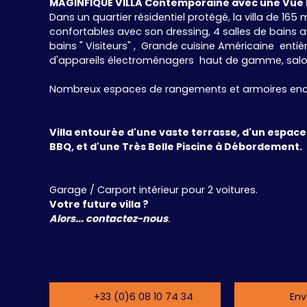
MAGINFIQUE VILLA Contemporaine avec une Vue
Dans un quartier résidentiel protégé, la villa de 16
confortables avec son dressing, 4 salles de bains av
bains " Visiteurs" , Grande cuisine Américaine ent
d'appareils électroménagers haut de gamme, salon e
Nombreux espaces de rangements et armoires enc
Villa entourée d'une vaste terrasse, d'un espace 
BBQ, et d'une Très Belle Piscine à Débordement.
Garage / Carport intérieur pour 2 voitures.
Votre future villa ?
Alors... contactez-nous
.
+33 (0)6 08 10 74 34
Env