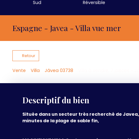
Sud
Réversible
Espagne - Javea - Villa vue mer
Retour
Vente
Villa
Jávea 03738
Villa à vendre, 7 pièces - 
Descriptif du bien
S
ituée dans un secteur très recherché de Javea,
minutes de la plage de sable fin,