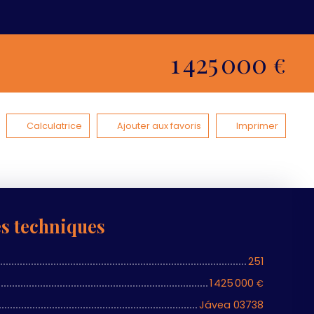
1 425 000
€
Calculatrice
Ajouter aux favoris
Imprimer
es techniques
251
1 425 000
€
Jávea 03738