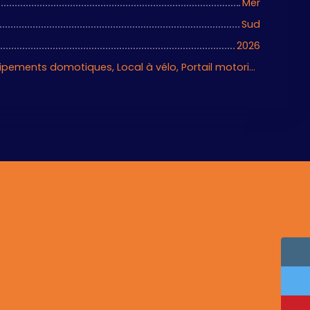
Mer
Sud
2026
Climatisation, Équipements domotiques, Local à vélo, Portail motorisé, Porte blindée, Système d'alarme, Visiophone