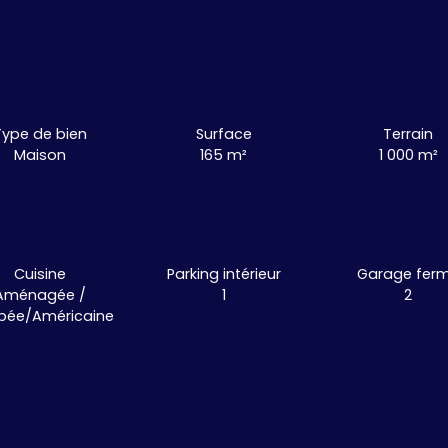
Type de bien
Surface
Terrain
Maison
165
m²
1 000
m²
Cuisine
Parking intérieur
Garage fer
Aménagée /
1
2
pée/Américaine