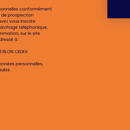
rsonnelles conformément
et de prospection
vez vous inscrire
marchage téléphonique,
mmation, sur le site
dressé à :
13 BLOIS CEDEX.
données personnelles,
alité
.