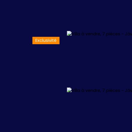
Exclusivité
L
APPARTEMENTS
VILLAS
+1.000.000 €
🏖️ IBIZA
🏖️ M
 34