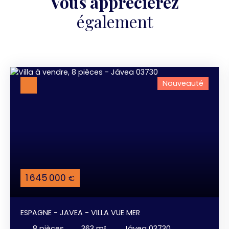
Vous apprécierez
également
Nouveauté
1 645 000
€
ESPAGNE - JAVEA - VILLA VUE MER
8
pièces
363
m²
Jávea 03730