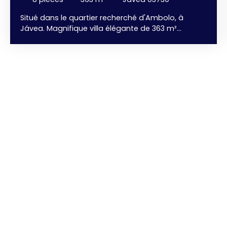
Situé dans le quartier recherché d'Ambolo, à
Jávea. Magnifique villa élégante de 363 m²
habitable, de style Ibiza, avec une vue
panoramique imprenable sur la Mer. Son design
reflète un style de vie raffiné et confortable, où
chaque détail a été soigneusement pensé, avec
des lignes organiques douces, des textures
naturelles et des tons méditerranéens chauds qui
créent une atmosphère de sophistication
détendue. Larges baie vitrées pour profiter au
maximum de la luminosité naturelle. 5 chambres
spacieuses avec dressing, qui s'ouvrent sur de
généreuses terrasses, vous permettant de
profiter de la beauté des environs sous tous les
angles. 5 salles de bains, cuisine américaine au
design soigné, entièrement aménagée et équipée
d'appareils haut de gamme, et grand salon - salle
à manger . . . . Vue Mer. Grandes terrasses et
espaces détente avec sa cuisine d'été et son
coin barbecue. . . et une impressionnante piscine