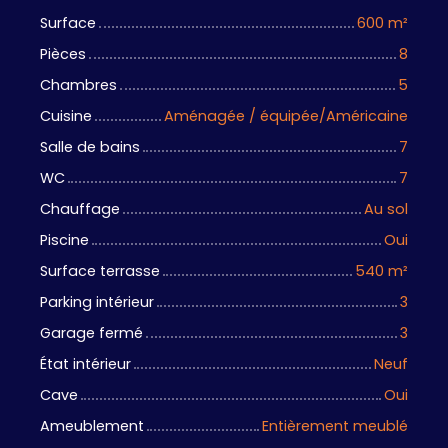
Surface
600
m²
Pièces
8
Chambres
5
Cuisine
Aménagée / équipée/Américaine
Salle de bains
7
WC
7
Chauffage
Au sol
Piscine
Oui
Surface terrasse
540
m²
Parking intérieur
3
Garage fermé
3
État intérieur
Neuf
Cave
Oui
Ameublement
Entièrement meublé