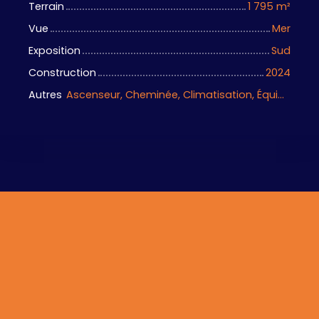
Terrain
1 795
m²
Vue
Mer
Exposition
Sud
Construction
2024
Autres
Ascenseur, Cheminée, Climatisation, Équipements domotiques, Local à vélo, Portail motorisé, Porte blindée, Système d'alarme, Visiophone, Volets électriques