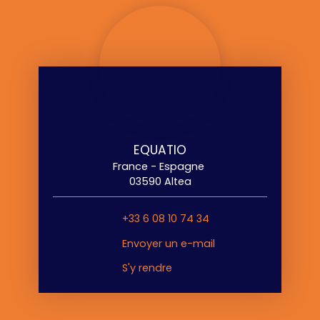
EQUATIO
France - Espagne
03590 Altea
+33 6 08 10 74 34
Envoyer un e-mail
S'y rendre