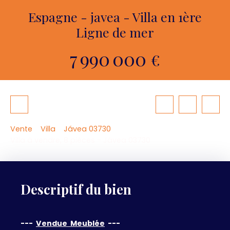
Espagne - javea - Villa en 1ère
Ligne de mer
7 990 000
€
Vente
Villa
Jávea 03730
Villa à vendre, 8 pièces - Jávea 03730
Descriptif du bien
---
Vendue Meublée
---