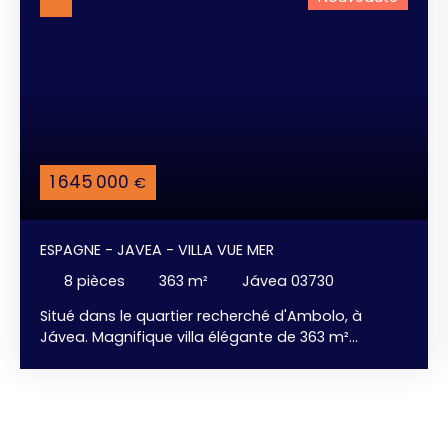
1 645 000
€
ESPAGNE - JAVEA - VILLA VUE MER
8
pièces
363
m²
Jávea 03730
Situé dans le quartier recherché d'Ambolo, à
Jávea. Magnifique villa élégante de 363 m²
habitable, de style Ibiza, avec une vue
panoramique imprenable sur la Mer. Son design
reflète un style de vie raffiné et confortable, où
chaque détail a été soigneusement pensé, avec
des lignes organiques douces, des textures