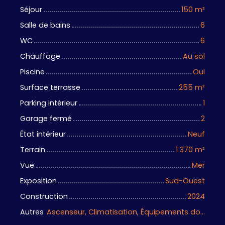
Séjour
150
m²
Salle de bains
6
WC
6
Chauffage
Au sol
Piscine
Oui
Surface terrasse
255
m²
Parking intérieur
1
Garage fermé
2
État intérieur
Neuf
Terrain
1 370
m²
Vue
Mer
Exposition
Sud-Ouest
Construction
2024
Autres
Ascenseur, Climatisation, Équipements domotiques, Portail motorisé, Porte blindée, Système d'alarme, Visiophone, Volets électriques