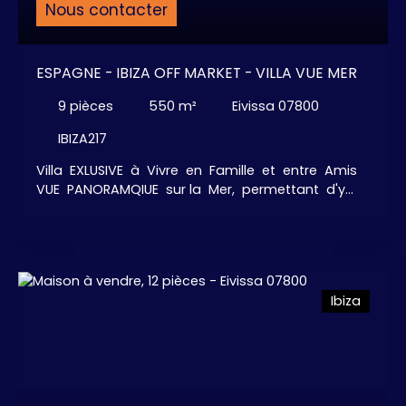
Nous contacter
ESPAGNE - IBIZA OFF MARKET - VILLA VUE MER
9
pièces
550
m²
Eivissa 07800
IBIZA217
Villa EXLUSIVE à Vivre en Famille et entre Amis
VUE PANORAMQIUE sur la Mer, permettant d'y
admirer du lever au coucher du soleil le
Célèbre Rocher d'Es Vedra... Piscine miroir
chauffée, à Débordement avec Jacuzzi.
Hammam - Salle de Fitness - Air de jeux pour les
enfants - Terrain de pétanques - Court de Paddle
Ibiza
- Tennis - 6 grandes chambres confortables
avec dressing, 6 salles de bains, 1 salle de bains "
Visiteurs ", Immense salon, salle à manger, cuisine
ouverte aménagée et Equipée Haut de Gamme, 1
bureau, . . . De part et d'autre de la Villa, différents
jardins paysagers, aux ambiances variées et