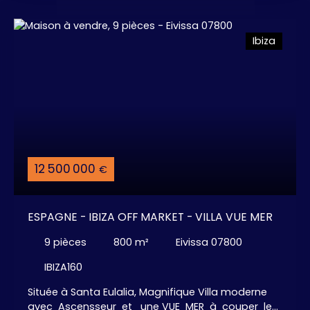
confortables, 4 salles de bains, grande cuisine
Américaine Aménagée / Equipée, salle à manger,
Ibiza
salon avec Cheminée, . . . + Villa " Invités " de 100
m² avec 2 chambres, 2 salles de bains, . . . Vous
allez ADORER ! ! !
12 500 000
€
ESPAGNE - IBIZA OFF MARKET - VILLA VUE MER
9
pièces
800
m²
Eivissa 07800
IBIZA160
Située à Santa Eulalia, Magnifique Villa moderne
avec Ascensseur et une VUE MER à couper le