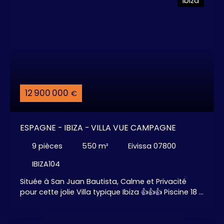
Ibiza
cuisine américaine entièrement Aménagée /
Equipée, 2 grands salons - salles à manger, Salle
Home Cinéma, . . . Salle de Fitness extérieure face
à la mer . . . Une MAGNIFIQUE Terrasse sur le toit,
superbement meublée, donne la touche finale à
cette Villa PREMIUM. Une Villa EXCEPTIONNELLE
pour des futurs Propriétaires Heureux . . .
12 900 000
€
ESPAGNE - IBIZA - VILLA VUE CAMPAGNE
9
pièces
550
m²
Eivissa 07800
IBIZA104
Située à San Juan Bautista, Calme et Privacité
pour cette jolie Villa typique Ibiza 👍👍👍 Piscine 18 x
6 Nombreux espaces Détente et Lounge et
cuisine Extérieure pour d'agréables moments en
Famille ou entre Amis 😉😎😮 4 chambres