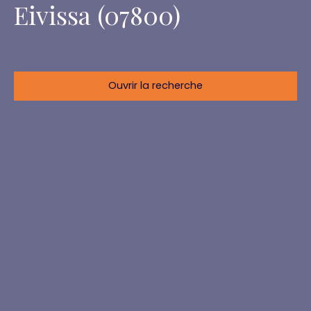
Eivissa (07800)
Ouvrir la recherche
Localisation
Eivissa (07800)
Budget max (€)
Surface min (m²)
Rechercher