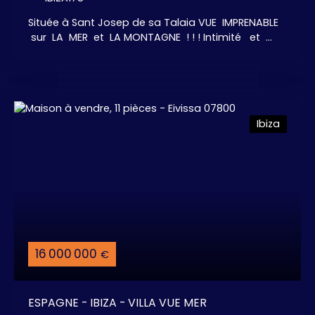
Située à Sant Josep de sa Talaia VUE IMPRENABLE
sur LA MER et LA MONTAGNE ! ! ! Intimité et
Calme. A seulement 1 km de la Plage, Villa
entièrement rénovée pour répondre aux normes
actuelles Grandes hauteurs sous plafonds et
larges baies vitrées pour profiter au maximum de
la luminosité et être toujours en connexion avec la
Ibiza
nature extérieure. 5 chambres, 5 salles de bains,
un grand salon, salle à manger, buanderie, cuisine
américaine Aménagée / Equipée, . . . Salle à
manger et cuisine extérieure avec son BBQ.
Plusieurs espaces Chill-Out / Lounge. Belle
PISCINE avec Vue Mer ! ! !
16 000 000
€
ESPAGNE - IBIZA - VILLA VUE MER