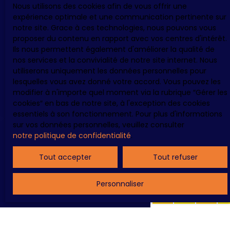
Nous utilisons des cookies afin de vous offrir une
de bois - Très beau Jardin Méditerranéen et
expérience optimale et une communication pertinente sur
ESPAGNE - IBIZA - VILLA VUE MER
parking sécurisé / fermé pour 20 voitures. Vous
notre site. Grace à ces technologies, nous pouvons vous
allez forcément être sous le Charme ! ! ! 😍🌞😍
proposer du contenu en rapport avec vos centres d'intérêt.
9
pièces
700
m²
Eivissa 07800
Ils nous permettent également d'améliorer la qualité de
IBIZA158
nos services et la convivialité de notre site internet. Nous
utiliserons uniquement les données personnelles pour
MAGNIFIQUE Villa moderne sur un seul niveau,
lesquelles vous avez donné votre accord. Vous pouvez les
avec une VUE MER à Couper le souffle ! ! ! 6
modifier à n'importe quel moment via la rubrique ″Gérer les
chambres confortables, 4 salles de bains, cuisine
cookies″ en bas de notre site, à l'exception des cookies
Aménagée / Equipée, avec son îlot central, salon
essentiels à son fonctionnement. Pour plus d'informations
- salle à manger, . . . A l'extérieur, On trouve
sur vos données personnelles, veuillez consulter
plusieurs espaces Lounge. Très Belle Piscine et
notre politique de confidentialité
.
toujours la Vue sur la Mer et la Campagne.
Ibiza
Vous allez ADORER ! ! !
Tout accepter
Tout refuser
Personnaliser