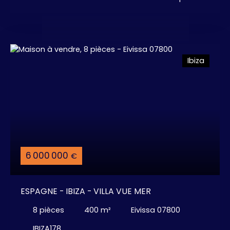
souffle . . . 6 chambres confortables avec
dressing, 6 salles de bains, 1 salle de bains " Invités
", arrière cuisine / buanderie, Splendide cuisine
ouverte Aménagée / Equipée Haut de Gamme,
Salon - Salle à manger, . . . donnant sur une
Ibiza
IMMENSE Terrasse et la Piscine vue mer. Cave à
vins - Sauna - Jacuzzi - Piscine à
Débordement - Home Cinéma - Cuisine
extérieure - Bar sur la Terrasse - Garage pour 4
voitures + Parking Intérieur. Il y à juste à poser ses
valises ! ! !
6 000 000
€
ESPAGNE - IBIZA - VILLA VUE MER
8
pièces
400
m²
Eivissa 07800
IBIZA178