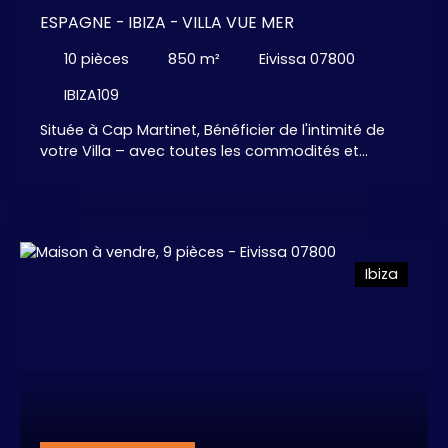
ESPAGNE - IBIZA - VILLA VUE MER
10
pièces
850
m²
Eivissa 07800
IBIZA109
Située à Cap Martinet, Bénéficier de l'intimité de
votre Villa – avec toutes les commodités et
services d'un Hôtel 5 étoiles. . . Caché dans les
pins, Villa de 7 chambres, 7 salles de bains, grand
espace salon - salles à manger et cuisine
américaine aménagée et équipée, avec son îlot
central . . . s'ouvrant sur de vastes terrasses
Ibiza
extérieures et la VUE mer MAGNIFIQUE. Cuisine
Extérieure / Barbecue - Piscine - Jacuzzi - salles
de Fitness - Salle de Billard... Et plein d'autres
Surprises ! ! ! Villa d'Exception pour la Famille, les
Amis, les Vacances, la Retraite, . . .