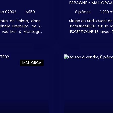
ESPAGNE - MALL
rca 07002
M159
8
pièces
1 200
m
entre de Palma, dans
Située au Sud-Ouest de 
ionnelle Premium de 2.
PANORAMIQUE sur la Me
ne vue Mer & Montagne
EXCEPTIONNELLE avec As
onfortables avec
privée mène à cette pro
ettes " visiteurs ", grand
1200 m², composée de 3
 manger, belle cuisine
élégant salon avec Che
uipée d'appareils haut
chambres avec 3 salles 
de show-cooking, . . .
maison est une maison
MALLORCA
n jolie couloir, 4 grandes
dressing, 2 salles de bai
 . Terrasse avec son
personnel. Très bel esp
out / Lounge.
salée à Débordement, 
et des vues
terrasses et espaces dét
 un système de
extérieure avec son BBQ.
n Héliport . . . quand
. . . des SURPRISES à D
,On trouve un luxueux
accueillir 7 véhicules +
 Sauna, une Salle de
construire un Héliport. C
s, . . . ainsi qu'un
PRIVEE, et à seulement 
arage fermé pour 8
exclusive Puerto Andrat