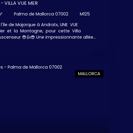
ORCA - VILLA VUE MER
²
Palma de Mallorca 07002
M125
l'île de Majorque à Andratx, UNE VUE
r et la Montagne, pour cette Villa
censeur 😎👍😎 Une impressionnante allée
priété EXCLUSIVE d’une superficie habitable de
 bâtiments. La maison principale offre un
minée, une cuisine américaine moderne, 3
de bains privatives et dressings. La deuxième
 d’hôtes avec 2 chambres confortables avec
MALLORCA
ns, et la troisième peut être utilisée pour le
ace extérieur avec une IMMENSE Piscine d’eau
avec une VUE IMPRENABLE. Nombreuse
ente... avec son coin Bar et sa cuisine
 Spa, Sauna, Piscine Intérieure, Cave à Vin et .
écouvrir ! ! ! Grand garage fermé pouvant
 Parking Intérieur. Il est possible d e
’est un endroit très attrayant sur une colline
quelques minutes en voiture de la Marina
x avec ses boutiques et restaurants luxueux,