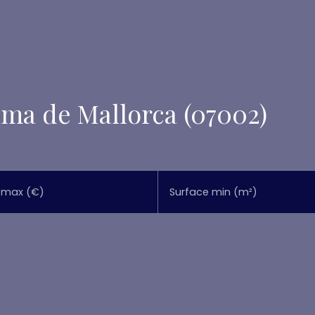
lma de Mallorca (07002)
 max (€)
Surface min (m²)