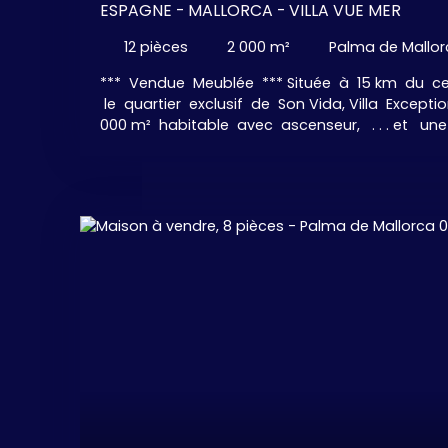
ESPAGNE - MALLORCA - VILLA VUE MER
12
pièces
2 000
m²
Palma de Mallo
*** Vendue Meublée *** Située à 15 km du c
le quartier exclusif de Son Vida, Villa Except
000 m² habitable avec ascenseur, . . . et u
INCROYABLE ! ! ! Villa Principale, 5 chambres c
dressing, 5 salles de bains, 1 salle de bains / toil
salon avec cheminée et son espace TV, salle à
américaine design entièrement aménagée et éq
de gamme, avec son îlot central et son espace 
Villa " Invités ", Reliée à la villa Principale par u
chambres avec dressing, 4 salles de bains, . .
espace barbecue et plusieurs espaces chill 
Immense Piscine avec des lits " Balinais" . . 
imprenables sur la mer. La piscine possède
couverture automatisée pour se transformer e
cela est nécessaire. Dans la partie inférieure
Spa qui comprend une Piscine Intérieure, un
gym et une Salle de massage, une cave à vin
Appartement séparé pour le " personnel ". G