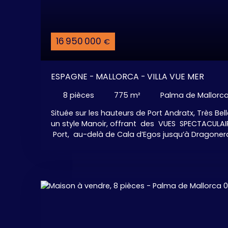
voitures + grand parking intérieur. Très beau j
automatique. Un Villa vraiment EXCLUSIVE découv
16 950 000
€
ESPAGNE - MALLORCA - VILLA VUE MER
8
pièces
775
m²
Palma de Mallorc
Située sur les hauteurs de Port Andratx, Très Bel
un style Manoir, offrant des VUES SPECTACULAI
Port, au-delà de Cala d’Egos jusqu’à Dragonera
panorama MAGNIFIQUE avec des couchers de
moment de l’année. SPA avec Sauna - Belle 
Débordement - Cuisine d'Eté avec son espa
Hall de Réception, Grand espace de vie avec sa
sa Cheminée, salon, attenante, cuisine indépe
Aménagée et Equipée, 5 Grandes chambres, ave
de bains confortables, 1 salle de bains " visiteurs ",
Terrasses et espaces Lounge / Détente. Jard