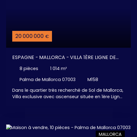
20 000 000
€
ESPAGNE - MALLORCA - VILLA 1ÈRE LIGNE DE
MER
8
pièces
1 014
m²
Palma de Mallorca 07003
M158
Dans le quartier très recherché de Sol de Mallorca,
Villa exclusive avec ascenseur située en 1ère Ligne
de mer avec accès direct à la plage. Cette
Magnifique villa propose 5 chambres
confortables avec dressing, 5 salles de bains, 2
salles de bains " visiteurs", . . . Un magnifique
espace ouvert avec sa grande cuisine américaine
MALLORCA
entièrement aménagée et équipée, ouvert sur le