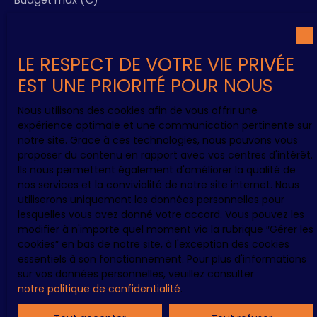
Budget max (€)
Surface min (m²)
LE RESPECT DE VOTRE VIE PRIVÉE
EST UNE PRIORITÉ POUR NOUS
Pièces min
Nous utilisons des cookies afin de vous offrir une
J'accepte le traitement de mes données
expérience optimale et une communication pertinente sur
personnelles conformément au RGPD. Si vous ne
notre site. Grace à ces technologies, nous pouvons vous
souhaitez pas faire l'objet de prospection
proposer du contenu en rapport avec vos centres d'intérêt.
commerciale par voie téléphonique, vous pouvez
Ils nous permettent également d'améliorer la qualité de
vous inscrire gratuitement sur la liste d'opposition
nos services et la convivialité de notre site internet. Nous
au démarchage téléphonique, prévu par l'article
utiliserons uniquement les données personnelles pour
L223-1 du code de la consommation, sur le site
lesquelles vous avez donné votre accord. Vous pouvez les
Internet www.bloctel.gouv.fr ou par courrier
modifier à n'importe quel moment via la rubrique ″Gérer les
adressé à :
cookies″ en bas de notre site, à l'exception des cookies
essentiels à son fonctionnement. Pour plus d'informations
Société Worldline, Service Bloctel, CS 61311, 41013
sur vos données personnelles, veuillez consulter
BLOIS CEDEX.
notre politique de confidentialité
.
Pour en savoir plus sur le traitement de vos