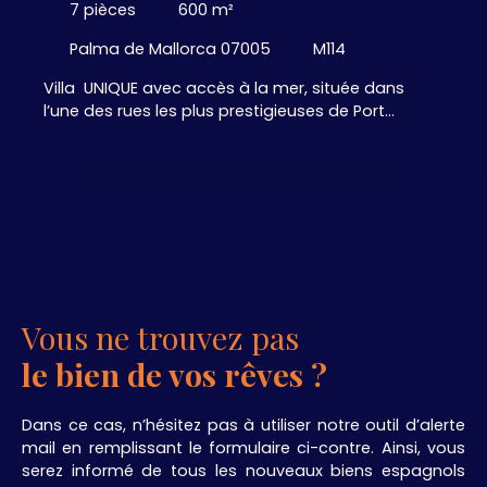
7
pièces
600
m²
Palma de Mallorca 07005
M114
Villa UNIQUE avec accès à la mer, située dans
l’une des rues les plus prestigieuses de Port
Andratx. 🤩🌞🤩 Salon avec salle à manger
spacieuse et Cheminée, cuisine ouverte
Aménagée et Equipée, 4 chambres confortables
avec dressing, 4 salles de bains, 1 salle de bains "
Visiteurs ", . . . Patio Intérieur - Grande terrasse
ouverte avec VUE MER IMPRENABLE . Espace SPA,
zone Billard, salle de Fitness avec vue sur la
Piscine. Garage spacieux pour au moins 5
voitures. Belle Piscine à Débordement face à la
Vous ne trouvez pas
mer 🏊😎🏊 A Découvrir ! ! !
le bien de vos rêves ?
Dans ce cas, n’hésitez pas à utiliser notre outil d’alerte
mail en remplissant le formulaire ci-contre. Ainsi, vous
serez informé de tous les nouveaux biens espagnols