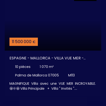
11 500 000
€
ESPAGNE - MALLORCA - VILLA VUE MER -
JACUZZI
10
pièces
1 070
m²
Palma de Mallorca 07005
M113
MAGNIFIQUE Villa avec une VUE MER INCROYABLE.
🤩🌞🤩 Villa Principale + Villa " Invités ".
Nombreuses terrasses et espaces lounge - chill
out - Spa comprenant une Piscine Intérieure,
Sauna et zone de détente . . . et une IMMENSE