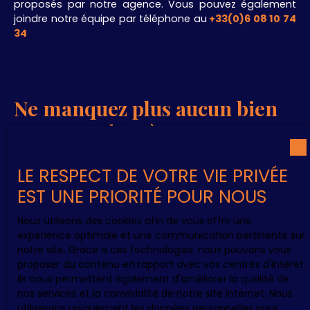
proposés par notre agence. Vous pouvez également
joindre notre équipe par téléphone au
+33(0)6 08 10 74
34
.
Ne manquez plus aucun bien
correspondant à votre
recherche !
LE RESPECT DE VOTRE VIE PRIVÉE
EST UNE PRIORITÉ POUR NOUS
Prénom
Nous utilisons des cookies afin de vous offrir une
Nom
expérience optimale et une communication pertinente sur
notre site. Grace à ces technologies, nous pouvons vous
proposer du contenu en rapport avec vos centres d'intérêt.
Email
Ils nous permettent également d'améliorer la qualité de
nos services et la convivialité de notre site internet. Nous
Type d'offre
utiliserons uniquement les données personnelles pour