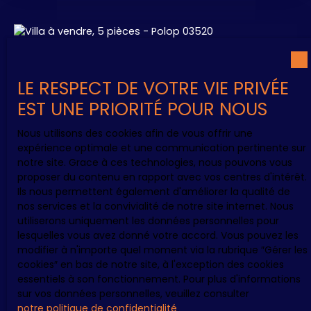
chambres, 2 salles de bains, 1 bureau, . . . Villa en
début de construction avec possibilité de
personnaliser l'intérieur ! ! ! 😉👍😉 Parking intérieur
A saisir
Belle Piscine avec sa terrasse et son espace
BBQ 🏊🌞🏊
LE RESPECT DE VOTRE VIE PRIVÉE
EST UNE PRIORITÉ POUR NOUS
Nous utilisons des cookies afin de vous offrir une
expérience optimale et une communication pertinente sur
notre site. Grace à ces technologies, nous pouvons vous
438 000
€
proposer du contenu en rapport avec vos centres d'intérêt.
Ils nous permettent également d'améliorer la qualité de
nos services et la convivialité de notre site internet. Nous
utiliserons uniquement les données personnelles pour
ESPAGNE - POLOP - VILLA VUE MER
lesquelles vous avez donné votre accord. Vous pouvez les
5
pièces
111
m²
Polop 03520
modifier à n'importe quel moment via la rubrique ″Gérer les
cookies″ en bas de notre site, à l'exception des cookies
408
essentiels à son fonctionnement. Pour plus d'informations
sur vos données personnelles, veuillez consulter
Jolie Villa moderne de plain-pied avec sa Piscine
notre politique de confidentialité
.