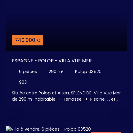
740 000
€
ESPAGNE - POLOP - VILLA VUE MER
6
pièces
290
m²
Polop 03520
903
Située entre Polop et Altea, SPLENDIDE Villa Vue Mer
de 290 m² habitable + Terrasse + Piscine. . . et
UNE VUE INCROYABLE. 3 chambres avec dressing,
3 salles de bains, GRANS Espace salon ouvert pour
le salon, salle à manger et la cuisine américaine
Aménagée et Equipée, . . . La Villa offre une large
gamme de possibilités pour être personnalisée