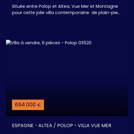
Située entre Polop et Altea, Vue Mer et Montagne
pour cette jolie villa contemporaine de plain-pied,
avec Piscine + espace barbecue + Solarium. 2
chambres avec dressing, 2 salles de bains, GRAND
espace ouvert pour la cuisine américaine
Aménagée et Equipée, salon et salles à manger, .
. . Accès direct à la belle Terrasse avec son coin
BBQ et à la Piscine. Garage Fermé. *** Avec
possibilité de personnaliser l'intérieur de votre Villa
Espagnole *** A Saisir avant augmentation des
prix ! ! !
694 000
€
ESPAGNE - ALTEA / POLOP - VILLA VUE MER