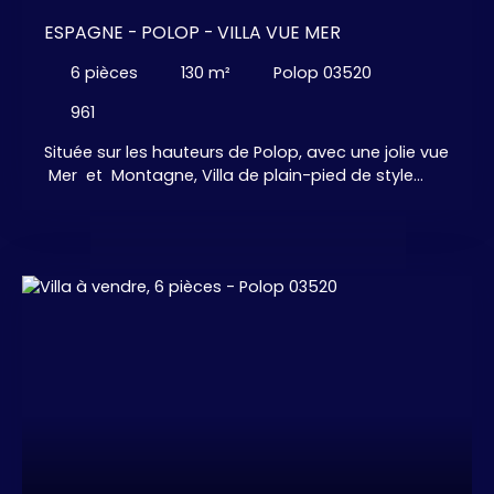
ESPAGNE - POLOP - VILLA VUE MER
6
pièces
130
m²
Polop 03520
961
Située sur les hauteurs de Polop, avec une jolie vue
Mer et Montagne, Villa de plain-pied de style
Ibiza avec Piscine. 3 chambres avec dressing, 2
salles de bains, grande pièce avec salon, salle à
manger cuisine américaine aménagée et équipée.
Garage + Salle de stockage + Jardin arboré avec
douche extérieure . . . et Piscine Privative. A
seulement 10 minutes des plage, et, à 35 minutes
de l'Aéroport d'Alicante.