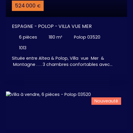
524 000
€
ESPAGNE - POLOP - VILLA VUE MER
6
pièces
180
m²
Polop 03520
1013
Située entre Altea & Polop, Villa vue Mer &
Montagne . . . 3 chambres confortables avec
dressing, 2 salles de bains, immense salon - salle
à manger avec cuisine américaine et son îlot
central. Garage + Parking + Piscine privative.
Nouveauté