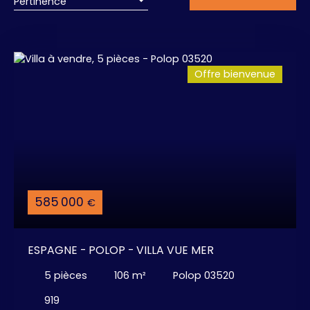
Pertinence
Offre bienvenue
585 000
€
ESPAGNE - POLOP - VILLA VUE MER
5
pièces
106
m²
Polop 03520
919