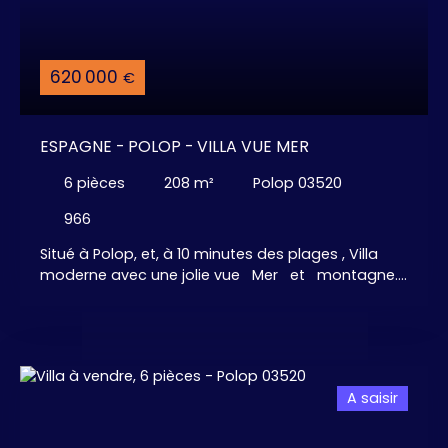
620 000
€
ESPAGNE - POLOP - VILLA VUE MER
6
pièces
208
m²
Polop 03520
966
Situé à Polop, et, à 10 minutes des plages , Villa
moderne avec une jolie vue Mer et montagne.
3 chambres confortables avec dressing, 3 salles
de bains, grand espace ouvert pour le salon -
salle à manger et sa cuisine américaine
aménagée et équipée, . . . Solarium + Garage +
Piscine privative. A seulement 35 minutes de
A saisir
l'Aéroport d'Alicante.